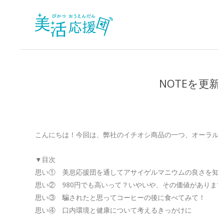
Skip
to
content
美
活
応
NOTEを
援
団
こんにちは！今回は、弊社のイチオシ商品の一つ、オーラ
▼目次
思い① 美息応援団を通してアサイゲルマニウムの良さを
思い② 980円でも高いって？いやいや、その価値がありま
思い③ 騙されたと思ってコーヒーの後に食べてみて！
思い④ 口内環境と健康について考えるきっかけに