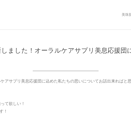
Primary
美珠
Navigation
Menu
更新しました！オーラルケアサプリ美息応援団
ルケアサプリ美息応援団に込めた私たちの思いについてお話出来ればと
知って欲しい！
す！